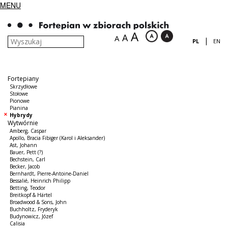
MENU
A
A
A
|
PL
EN
Fortepiany
Skrzydłowe
Stołowe
Pionowe
Pianina
Hybrydy
Wytwórnie
Amberg, Caspar
Apollo, Bracia Fibiger (Karol i Aleksander)
Ast, Johann
Bauer, Pett (?)
Bechstein, Carl
Becker, Jacob
Bernhardt, Pierre-Antoine-Daniel
Bessalié, Heinrich Philipp
Betting, Teodor
Breitkopf & Härtel
Broadwood & Sons, John
Buchholtz, Fryderyk
Budynowicz, Józef
Calisia