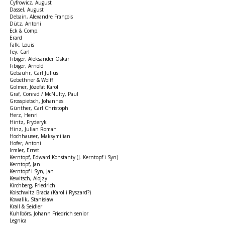
Cyfrowicz, August
Dassel, August
Debain, Alexandre François
Dütz, Antoni
Eck & Comp.
Erard
Falk, Louis
Fey, Carl
Fibiger, Aleksander Oskar
Fibiger, Arnold
Gebauhr, Carl Julius
Gebethner & Wolff
Golmer, Józefat Karol
Graf, Conrad / McNulty, Paul
Grosspietsch, Johannes
Günther, Carl Christoph
Herz, Henri
Hintz, Fryderyk
Hinz, Julian Roman
Hochhauser, Maksymilian
Hofer, Antoni
Irmler, Ernst
Kerntopf, Edward Konstanty (J. Kerntopf i Syn)
Kerntopf, Jan
Kerntopf i Syn, Jan
Kewitsch, Alojzy
Kirchberg, Friedrich
Koischwitz Bracia (Karol i Ryszard?)
Kowalik, Stanisław
Krall & Seidler
Kuhlbörs, Johann Friedrich senior
Legnica