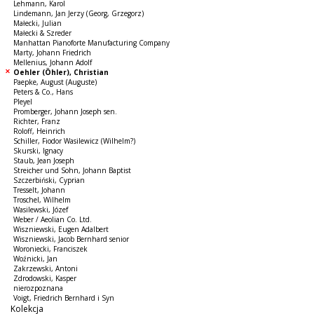
Lehmann, Karol
Lindemann, Jan Jerzy (Georg, Grzegorz)
Małecki, Julian
Małecki & Szreder
Manhattan Pianoforte Manufacturing Company
Marty, Johann Friedrich
Mellenius, Johann Adolf
Oehler (Öhler), Christian
Paepke, August (Auguste)
Peters & Co., Hans
Pleyel
Promberger, Johann Joseph sen.
Richter, Franz
Roloff, Heinrich
Schiller, Fiodor Wasilewicz (Wilhelm?)
Skurski, Ignacy
Staub, Jean Joseph
Streicher und Sohn, Johann Baptist
Szczerbiński, Cyprian
Tresselt, Johann
Troschel, Wilhelm
Wasilewski, Józef
Weber / Aeolian Co. Ltd.
Wiszniewski, Eugen Adalbert
Wiszniewski, Jacob Bernhard senior
Woroniecki, Franciszek
Woźnicki, Jan
Zakrzewski, Antoni
Zdrodowski, Kasper
nierozpoznana
Voigt, Friedrich Bernhard i Syn
Kolekcja