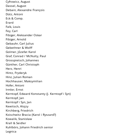
Cyfrowicz, August
Dassel, August
Debain, Alexandre François
Dütz, Antoni
Eck & Comp.
Erard
Falk, Louis
Fey, Carl
Fibiger, Aleksander Oskar
Fibiger, Arnold
Gebauhr, Carl Julius
Gebethner & Wolff
Golmer, Józefat Karol
Graf, Conrad / McNulty, Paul
Grosspietsch, Johannes
Günther, Carl Christoph
Herz, Henri
Hintz, Fryderyk
Hinz, Julian Roman
Hochhauser, Maksymilian
Hofer, Antoni
Irmler, Ernst
Kerntopf, Edward Konstanty (J. Kerntopf i Syn)
Kerntopf, Jan
Kerntopf i Syn, Jan
Kewitsch, Alojzy
Kirchberg, Friedrich
Koischwitz Bracia (Karol i Ryszard?)
Kowalik, Stanisław
Krall & Seidler
Kuhlbörs, Johann Friedrich senior
Legnica