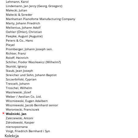
Lehmann, Karol
Lindemann, Jan Jerzy (Georg, Grzegorz)
Małecki, Julian
Małecki & Szreder
Manhattan Pianoforte Manufacturing Company
Marty, Johann Friedrich
Mellenius, Johann Adolf
Oehler (Öhler), Christian
Paepke, August (Auguste)
Peters & Co., Hans
Pleyel
Promberger, Johann Joseph sen.
Richter, Franz
Roloff, Heinrich
Schiller, Fiodor Wasilewicz (Wilhelm?)
Skurski, Ignacy
Staub, Jean Joseph
Streicher und Sohn, Johann Baptist
Szczerbiński, Cyprian
Tresselt, Johann
Troschel, Wilhelm
Wasilewski, Józef
Weber / Aeolian Co. Ltd.
Wiszniewski, Eugen Adalbert
Wiszniewski, Jacob Bernhard senior
Woroniecki, Franciszek
Woźnicki, Jan
Zakrzewski, Antoni
Zdrodowski, Kasper
nierozpoznana
Voigt, Friedrich Bernhard i Syn
Kolekcja