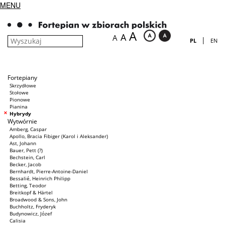
MENU
A
A
A
|
PL
EN
Fortepiany
Skrzydłowe
Stołowe
Pionowe
Pianina
Hybrydy
Wytwórnie
Amberg, Caspar
Apollo, Bracia Fibiger (Karol i Aleksander)
Ast, Johann
Bauer, Pett (?)
Bechstein, Carl
Becker, Jacob
Bernhardt, Pierre-Antoine-Daniel
Bessalié, Heinrich Philipp
Betting, Teodor
Breitkopf & Härtel
Broadwood & Sons, John
Buchholtz, Fryderyk
Budynowicz, Józef
Calisia