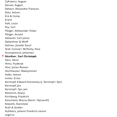
Cyfrowicz, August
Dassel, August
Debain, Alexandre François
Dütz, Antoni
Eck & Comp.
Erard
Falk, Louis
Fey, Carl
Fibiger, Aleksander Oskar
Fibiger, Arnold
Gebauhr, Carl Julius
Gebethner & Wolff
Golmer, Józefat Karol
Graf, Conrad / McNulty, Paul
Grosspietsch, Johannes
Günther, Carl Christoph
Herz, Henri
Hintz, Fryderyk
Hinz, Julian Roman
Hochhauser, Maksymilian
Hofer, Antoni
Irmler, Ernst
Kerntopf, Edward Konstanty (J. Kerntopf i Syn)
Kerntopf, Jan
Kerntopf i Syn, Jan
Kewitsch, Alojzy
Kirchberg, Friedrich
Koischwitz Bracia (Karol i Ryszard?)
Kowalik, Stanisław
Krall & Seidler
Kuhlbörs, Johann Friedrich senior
Legnica