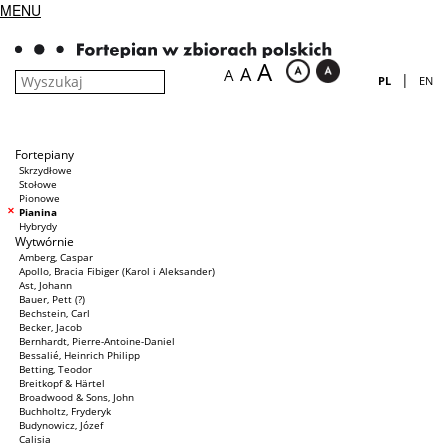
MENU
A
A
A
|
PL
EN
Fortepiany
Skrzydłowe
Stołowe
Pionowe
Pianina
Hybrydy
Wytwórnie
Amberg, Caspar
Apollo, Bracia Fibiger (Karol i Aleksander)
Ast, Johann
Bauer, Pett (?)
Bechstein, Carl
Becker, Jacob
Bernhardt, Pierre-Antoine-Daniel
Bessalié, Heinrich Philipp
Betting, Teodor
Breitkopf & Härtel
Broadwood & Sons, John
Buchholtz, Fryderyk
Budynowicz, Józef
Calisia