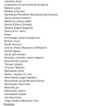
Lehmann, Karol
Lindemann, Jan Jerzy (Georg, Grzegorz)
Małecki, Julian
Małecki & Szreder
Manhattan Pianoforte Manufacturing Company
Marty, Johann Friedrich
Mellenius, Johann Adolf
Oehler (Öhler), Christian
Paepke, August (Auguste)
Peters & Co., Hans
Pleyel
Promberger, Johann Joseph sen.
Richter, Franz
Roloff, Heinrich
Schiller, Fiodor Wasilewicz (Wilhelm?)
Skurski, Ignacy
Staub, Jean Joseph
Streicher und Sohn, Johann Baptist
Szczerbiński, Cyprian
Tresselt, Johann
Troschel, Wilhelm
Wasilewski, Józef
Weber / Aeolian Co. Ltd.
Wiszniewski, Eugen Adalbert
Wiszniewski, Jacob Bernhard senior
Woroniecki, Franciszek
Woźnicki, Jan
Zakrzewski, Antoni
Zdrodowski, Kasper
nierozpoznana
Voigt, Friedrich Bernhard i Syn
Kolekcja