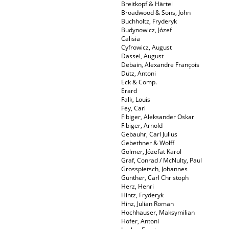
Breitkopf & Härtel
Broadwood & Sons, John
Buchholtz, Fryderyk
Budynowicz, Józef
Calisia
Cyfrowicz, August
Dassel, August
Debain, Alexandre François
Dütz, Antoni
Eck & Comp.
Erard
Falk, Louis
Fey, Carl
Fibiger, Aleksander Oskar
Fibiger, Arnold
Gebauhr, Carl Julius
Gebethner & Wolff
Golmer, Józefat Karol
Graf, Conrad / McNulty, Paul
Grosspietsch, Johannes
Günther, Carl Christoph
Herz, Henri
Hintz, Fryderyk
Hinz, Julian Roman
Hochhauser, Maksymilian
Hofer, Antoni