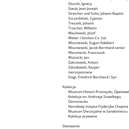
Skurski, Ignacy
Staub, Jean Joseph
Streicher und Sohn, Johann Baptist
Szczerbiński, Cyprian
Tresselt, Johann
Troschel, Wilhelm
Wasilewski, Józef
Weber / Aeolian Co. Ltd.
Wiszniewski, Eugen Adalbert
Wiszniewski, Jacob Bernhard senior
Woroniecki, Franciszek
Woźnicki, Jan
Zakrzewski, Antoni
Zdrodowski, Kasper
nierozpoznana
Voigt, Friedrich Bernhard i Syn
Kolekcja
Muzeum Historii Przemysłu, Opatówe
Kolekcja im. Andrzeja Szwalbego,
Ostromecko
Narodowy Instytut Fryderyka Chopina
Muzeum Diecezjalne w Sandomierzu
Kolekcje prywatne
Datowanie