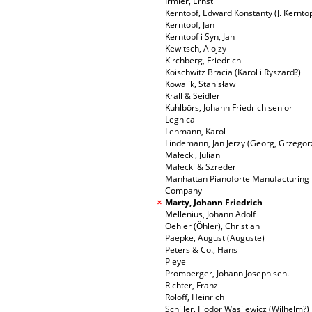
Irmler, Ernst
Kerntopf, Edward Konstanty (J. Kerntop
Kerntopf, Jan
Kerntopf i Syn, Jan
Kewitsch, Alojzy
Kirchberg, Friedrich
Koischwitz Bracia (Karol i Ryszard?)
Kowalik, Stanisław
Krall & Seidler
Kuhlbörs, Johann Friedrich senior
Legnica
Lehmann, Karol
Lindemann, Jan Jerzy (Georg, Grzegor
Małecki, Julian
Małecki & Szreder
Manhattan Pianoforte Manufacturing
Company
Marty, Johann Friedrich
Mellenius, Johann Adolf
Oehler (Öhler), Christian
Paepke, August (Auguste)
Peters & Co., Hans
Pleyel
Promberger, Johann Joseph sen.
Richter, Franz
Roloff, Heinrich
Schiller, Fiodor Wasilewicz (Wilhelm?)