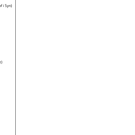
f i Syn)
z)