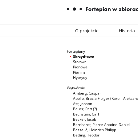
O projekcie
Historia
Fortepiany
Skrzydłowe
Stołowe
Pionowe
Pianina
Hybrydy
Wytwórnie
Amberg, Caspar
Apollo, Bracia Fibiger (Karol i Aleksan
Ast, Johann
Bauer, Pett (?)
Bechstein, Carl
Becker, Jacob
Bernhardt, Pierre-Antoine-Daniel
Bessalié, Heinrich Philipp
Betting, Teodor