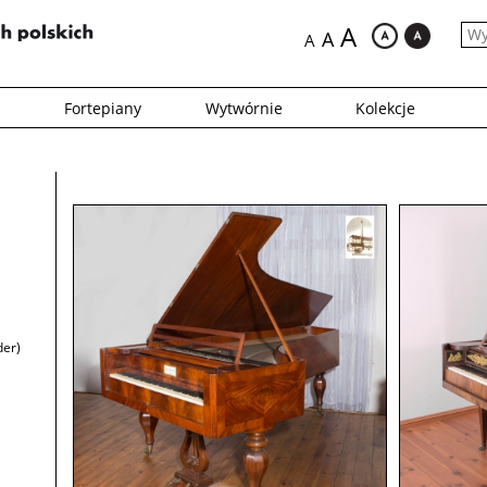
A
A
A
Fortepiany
Wytwórnie
Kolekcje
der)